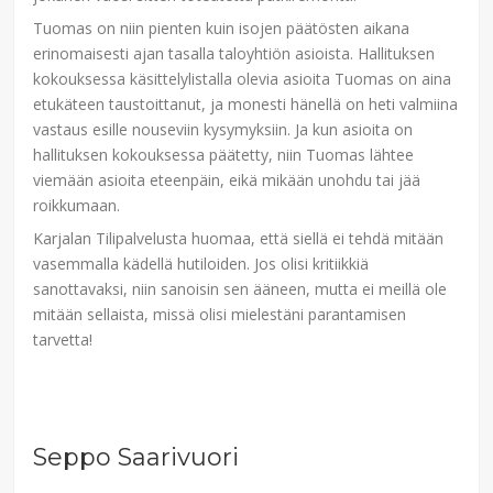
Tuomas on niin pienten kuin isojen päätösten aikana
erinomaisesti ajan tasalla taloyhtiön asioista. Hallituksen
kokouksessa käsittelylistalla olevia asioita Tuomas on aina
etukäteen taustoittanut, ja monesti hänellä on heti valmiina
vastaus esille nouseviin kysymyksiin. Ja kun asioita on
hallituksen kokouksessa päätetty, niin Tuomas lähtee
viemään asioita eteenpäin, eikä mikään unohdu tai jää
roikkumaan.
Karjalan Tilipalvelusta huomaa, että siellä ei tehdä mitään
vasemmalla kädellä hutiloiden. Jos olisi kritiikkiä
sanottavaksi, niin sanoisin sen ääneen, mutta ei meillä ole
mitään sellaista, missä olisi mielestäni parantamisen
tarvetta!
Seppo Saarivuori