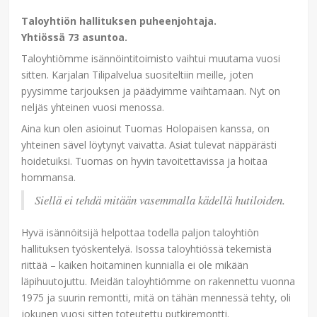
Taloyhtiön hallituksen puheenjohtaja.
Yhtiössä 73 asuntoa.
Taloyhtiömme isännöintitoimisto vaihtui muutama vuosi
sitten. Karjalan Tilipalvelua suositeltiin meille, joten
pyysimme tarjouksen ja päädyimme vaihtamaan. Nyt on
neljäs yhteinen vuosi menossa.
Aina kun olen asioinut Tuomas Holopaisen kanssa, on
yhteinen sävel löytynyt vaivatta. Asiat tulevat näppärästi
hoidetuiksi. Tuomas on hyvin tavoitettavissa ja hoitaa
hommansa.
Siellä ei tehdä mitään vasemmalla kädellä hutiloiden.
Hyvä isännöitsijä helpottaa todella paljon taloyhtiön
hallituksen työskentelyä. Isossa taloyhtiössä tekemistä
riittää – kaiken hoitaminen kunnialla ei ole mikään
läpihuutojuttu. Meidän taloyhtiömme on rakennettu vuonna
1975 ja suurin remontti, mitä on tähän mennessä tehty, oli
jokunen vuosi sitten toteutettu putkiremontti.