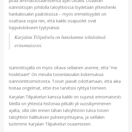
pitää ammattiosaamisensa ajan tasalla. Osaavan
isännöitsijän johdolla taloyhtiössä löydetään yhteishenki
hankalissakin päätöksissä – myös erimielisyydet on
osattava sopia niin, että kaikki osapuolet ovat
lopputulokseen tyytyväisiä.
Karjalan Tilipalvelu on hanskannut tehtävänsä
erinomaisesti.
Isännöitsijällä on myös oltava sellainen asenne, että “me
hoidetaan!” On minulla toisenlaisiakin kokemuksia
isännöintitoimistoista. Toiset jäävät odottamaan, että aika
hoitaa ongelmat, ettei itse tarvitsisi ryhtyä toimeen.
Karjalan Tilipalvelun kanssa kaikki on sujunut erinomaisesti.
Meillä on yhteistä historiaa pitkälti yli vuosikymmenen
ajalta, sillä olin ennen tähän taloyhtiöön tuloa toisen
taloyhtiön hallituksen puheenjohtajana, ja sielläkin
luotimme Karjalan Tilipalvelun osaamiseen.