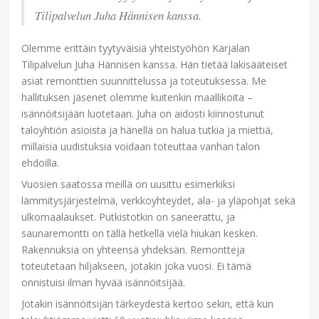
Tilipalvelun Juha Hännisen kanssa.
Olemme erittäin tyytyväisiä yhteistyöhön Karjalan
Tilipalvelun Juha Hännisen kanssa. Hän tietää lakisääteiset
asiat remonttien suunnittelussa ja toteutuksessa. Me
hallituksen jäsenet olemme kuitenkin maallikoita –
isännöitsijään luotetaan. Juha on aidosti kiinnostunut
taloyhtiön asioista ja hänellä on halua tutkia ja miettiä,
millaisia uudistuksia voidaan toteuttaa vanhan talon
ehdoilla.
Vuosien saatossa meillä on uusittu esimerkiksi
lämmitysjärjestelmä, verkkoyhteydet, ala- ja yläpohjat sekä
ulkomaalaukset. Putkistotkin on saneerattu, ja
saunaremontti on tällä hetkellä vielä hiukan kesken.
Rakennuksia on yhteensä yhdeksän. Remontteja
toteutetaan hiljakseen, jotakin joka vuosi. Ei tämä
onnistuisi ilman hyvää isännöitsijää.
Jotakin isännöitsijän tärkeydestä kertoo sekin, että kun