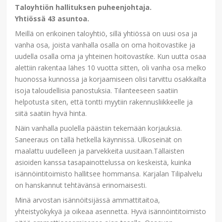
Taloyhtiön hallituksen puheenjohtaja.
Yhtiössä 43 asuntoa.
Meillä on erikoinen taloyhtiö, sillä yhtiössä on uusi osa ja
vanha osa, joista vanhalla osalla on oma hoitovastike ja
uudella osalla oma ja yhteinen hoitovastike. Kun uutta osaa
alettiin rakentaa lähes 10 vuotta sitten, oli vanha osa melko
huonossa kunnossa ja korjaamiseen olisi tarvittu osakkailta
isoja taloudellisia panostuksia. Tilanteeseen saatiin
helpotusta siten, että tontti myytiin rakennusliikkeelle ja
siitä saatiin hyvä hinta.
Näin vanhalla puolella päästiin tekemään korjauksia.
Saneeraus on tällä hetkellä käynnissä. Ulkoseinät on
maalattu uudelleen ja parvekkeita uusitaan.Tällaisten
asioiden kanssa tasapainottelussa on keskeistä, kuinka
isännöintitoimisto hallitsee hommansa. Karjalan Tilipalvelu
on hanskannut tehtävänsä erinomaisesti.
Minä arvostan isännöitsijässä ammattitaitoa,
yhteistyökykyä ja oikeaa asennetta. Hyvä isännöintitoimisto