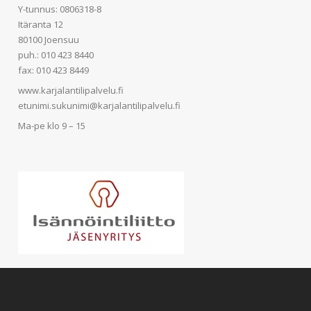
Y-tunnus: 0806318-8
Itäranta 12
80100 Joensuu
puh.: 010 423 8440
fax: 010 423 8449
www.karjalantilipalvelu.fi
etunimi.sukunimi@karjalantilipalvelu.fi
Ma-pe klo 9 – 15