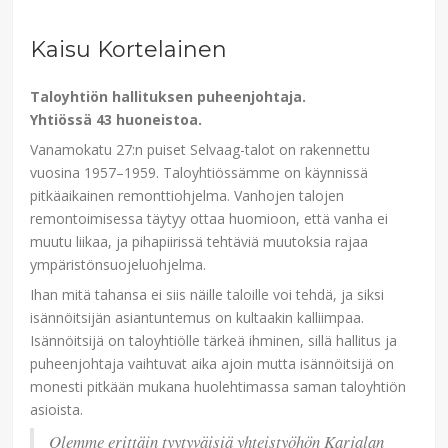
Kaisu Kortelainen
Taloyhtiön hallituksen puheenjohtaja.
Yhtiössä 43 huoneistoa.
Vanamokatu 27:n puiset Selvaag-talot on rakennettu
vuosina 1957–1959. Taloyhtiössämme on käynnissä
pitkäaikainen remonttiohjelma. Vanhojen talojen
remontoimisessa täytyy ottaa huomioon, että vanha ei
muutu liikaa, ja pihapiirissä tehtäviä muutoksia rajaa
ympäristönsuojeluohjelma.
Ihan mitä tahansa ei siis näille taloille voi tehdä, ja siksi
isännöitsijän asiantuntemus on kultaakin kalliimpaa.
Isännöitsijä on taloyhtiölle tärkeä ihminen, sillä hallitus ja
puheenjohtaja vaihtuvat aika ajoin mutta isännöitsijä on
monesti pitkään mukana huolehtimassa saman taloyhtiön
asioista.
Olemme erittäin tyytyväisiä yhteistyöhön Karjalan