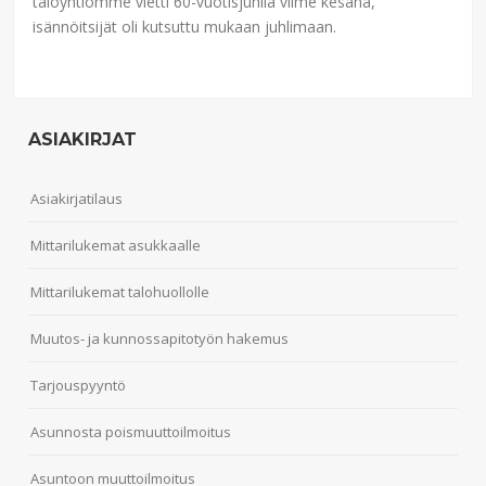
taloyhtiömme vietti 60-vuotisjuhlia viime kesänä,
isännöitsijät oli kutsuttu mukaan juhlimaan.
ASIAKIRJAT
Asiakirjatilaus
Mittarilukemat asukkaalle
Mittarilukemat talohuollolle
Muutos- ja kunnossapitotyön hakemus
Tarjouspyyntö
Asunnosta poismuuttoilmoitus
Asuntoon muuttoilmoitus