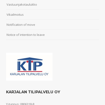
Vastuunjakotaulukko
Vikailmoitus
Notification of move
Notice of intention to leave
KARJALAN TILIPALVELU OY
Y-tunnus: 0806318-8