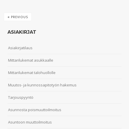
«
PREVIOUS
ASIAKIRJAT
Asiakirjatilaus
Mittarilukemat asukkaalle
Mittarilukemat talohuollolle
Muutos- ja kunnossapitotyön hakemus
Tarjouspyyntö
Asunnosta poismuuttoilmoitus
Asuntoon muuttoilmoitus